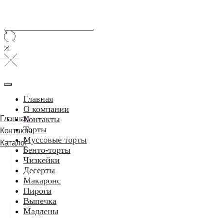
Главная
О компании
Главная
Контакты
Торты
Контакты
Муссовые торты
Каталог
Бенто-торты
Чизкейки
Десерты
⠀⠀Написать в WhatsApp
Макаронс
Пироги
Выпечка
Мадлены