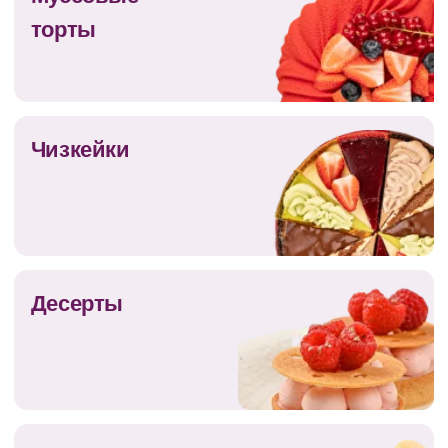
Десерты
Макаронс
Пироги
Выпечка