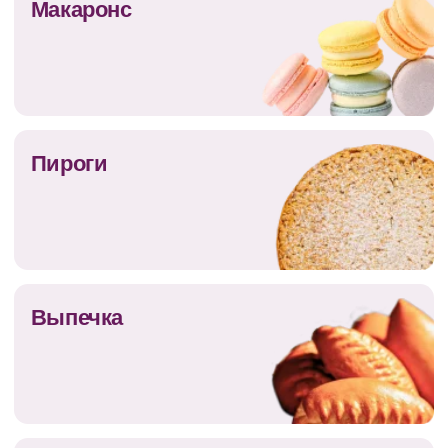
Круассаны
Торты на
заказ
Свадебные
торты
Бенто-торты