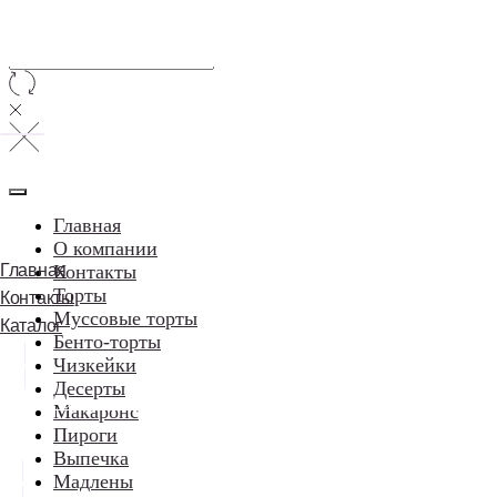
Главная
О компании
Главная
Контакты
Торты
Контакты
Муссовые торты
Каталог
Бенто-торты
Чизкейки
Десерты
⠀⠀Написать в WhatsApp
Макаронс
Пироги
Выпечка
Мадлены