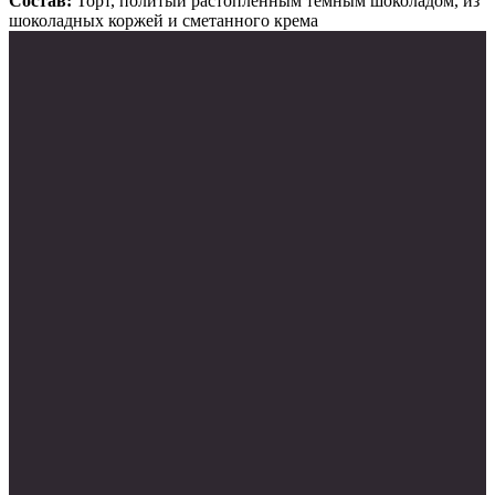
Состав:
Торт, политый растопленным темным шоколадом, из
шоколадных коржей и сметанного крема