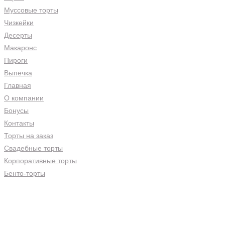
Муссовые торты
Чизкейки
Десерты
Макаронс
Пироги
Выпечка
Главная
О компании
Бонусы
Контакты
Торты на заказ
Свадебные торты
Корпоративные торты
Бенто-торты