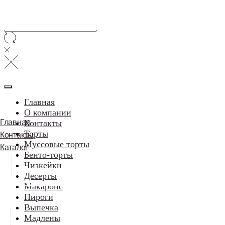
Главная
О компании
Главная
Контакты
Торты
Контакты
Муссовые торты
Каталог
Бенто-торты
Чизкейки
Десерты
⠀⠀Написать в WhatsApp
Макаронс
Пироги
Выпечка
Мадлены