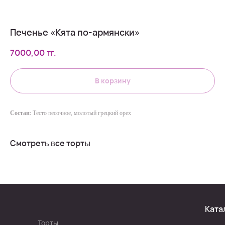
Печенье «Кята по-армянски»
7000,00
тг.
В корзину
Состав:
Тесто песочное, молотый грецкий орех
Смотреть все торты
Ката
Торты