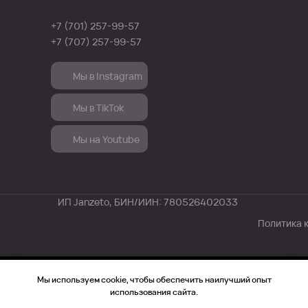
+7 (701) 257-99-57
+7 (707) 257-99-57
Мы в Instagram
Мы в Instagram
Мы в TikTok
Мы в TikTok
Мы на Youtube
Мы на Youtube
ИП Janzeto, БИН/ИИН: 780526402033
Политика 
Мы используем cookie, чтобы обеспечить наилучший опыт
Tilda
Made on
использования сайта.