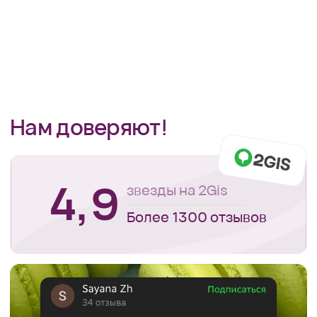
ИП
БИН:
Политика
Janzeto
780526402033
конфиденциальнос