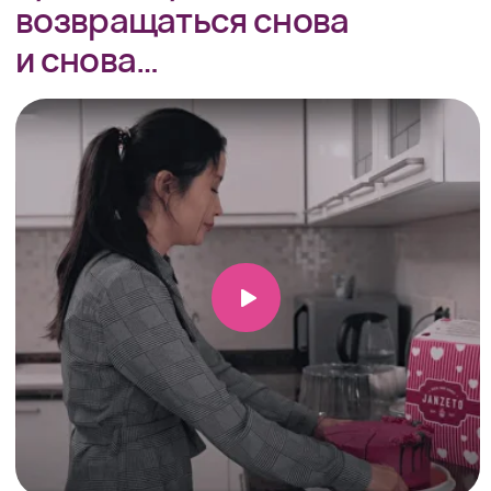
Приготовление для нас - это
настоящий творческий процесс,
в который талантливые пекари и
кондитеры ежедневно вкладывают
свое мастерство и любовь
Мы заботимся о Вашем
здоровье!
Мы готовим различные торты и
пирожные только из натуральных
продуктов. Никаких консервантов,
улучшителей вкуса, ароматических
добавок и другой химии
Мы за натуральность, высокое