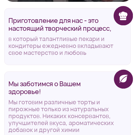
качество и ручное приготовление
поэтому наши торты и выпечка
пользуются огромной популярностью
Широкий ассортимент
десертов
у нас можно найти огромный выбор
разнообразных десертов: торты,
пирожные, печенье, шоколад и многое
другое
Нам доверяют!
звезды на 2Gis