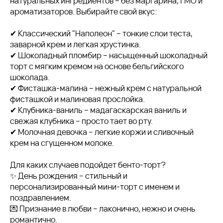
натуральных ингредиентов – без маргарина, ГМО и
ароматизаторов. Выбирайте свой вкус:
✔ Классический "Наполеон" – тонкие слои теста,
заварной крем и легкая хрустинка.
✔ Шоколадный пломбир – насыщенный шоколадный
торт с мягким кремом на основе бельгийского
шоколада.
✔ Фисташка-малина – нежный крем с натуральной
фисташкой и малиновая прослойка.
✔ Клубника-ваниль – мадагаскарская ваниль и
свежая клубника – просто тает во рту.
✔ Молочная девочка – легкие коржи и сливочный
крем на сгущенном молоке.
Для каких случаев подойдет бенто-торт?
✨ День рождения – стильный и
персонализированный мини-торт с именем и
поздравлением.
💌 Признание в любви – лаконично, нежно и очень
романтично.