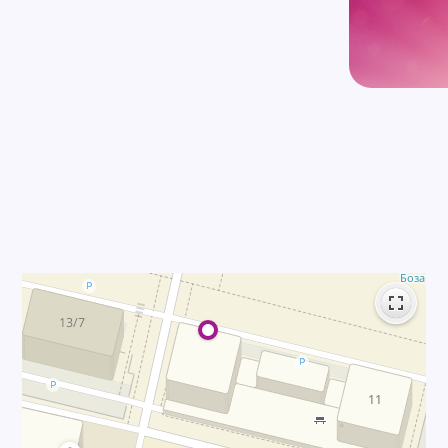
Кургальжинское шоссе 11,
С