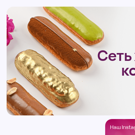
Сеть х
кон
Наш Instagram