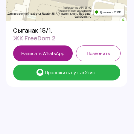
ЖК FreeDom 2
Сарда
Написать WhatsApp
Позвонить
Напи
⠀⠀Проложить путь в 2гис