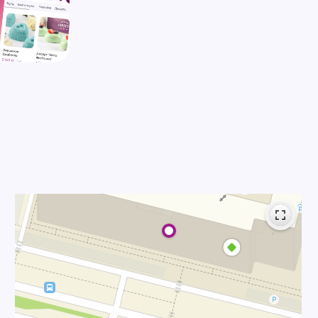
рбаева 13,
ЖК