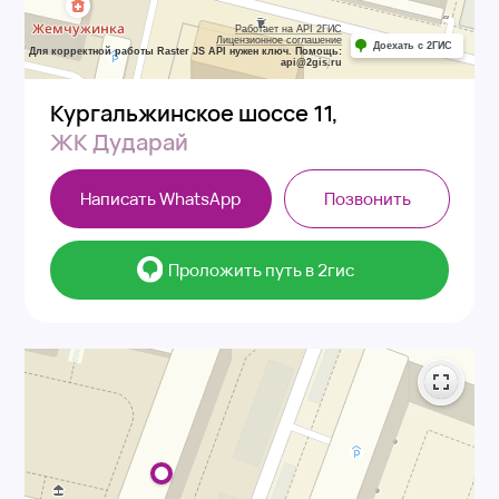
ЖК Дударай
Написать WhatsApp
Позвонить
⠀⠀Проложить путь в 2гис
Алихан Бокейхан, 16/1,