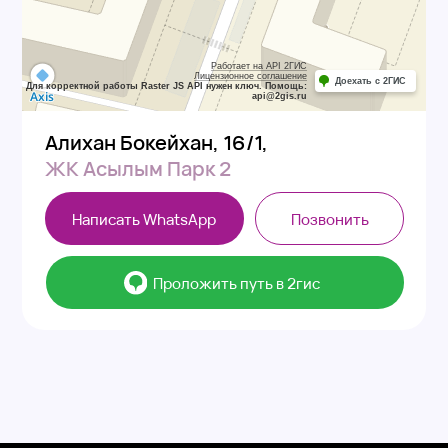
ЖК Асылым Парк 2
Написать WhatsApp
Позвонить
⠀⠀Проложить путь в 2гис