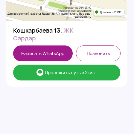
р
сать WhatsApp
Позвонить
⠀⠀Проложить путь в 2гис